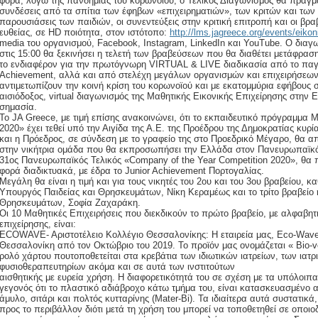
φορά, λόγω της πανδημίας του κορωνοϊού, ο Τελικός Διαγωνισμός θα πραγμα
συνδέσεις από τα σπίτια των έφηβων «επιχειρηματιών», των κριτών και τω
παρουσιάσεις των παιδιών, οι συνεντεύξεις στην κριτική επιτροπή και οι βρ
ευθείας, σε ΗD ποιότητα, στον ιστότοπο:
http://lms.jagreece.org/events/eikonik
media του οργανισμού, Facebook, Instagram, LinkedIn και YouTube. Ο διαγων
στις 15:00 θα ξεκινήσει η τελετή των βραβεύσεων που θα διαθέτει μετάφρασ
το ενδιαφέρον για την πρωτόγνωρη VIRTUAL & LIVE διαδικασία από το παγκ
Achievement, αλλά και από στελέχη μεγάλων οργανισμών και επιχειρήσεων.
αντιμετωπίζουν την κοινή κρίση του κορωνοϊού και με εκατομμύρια εφήβους 
αισιόδοξος, virtual διαγωνισμός της Μαθητικής Εικονικής Επιχείρησης στην 
σημασία.
Το JA Greece, με τιμή επίσης ανακοινώνει, ότι το εκπαιδευτικό πρόγραμμα 
2020» έχει τεθεί υπό την Αιγίδα της Α.Ε. της Προέδρου της Δημοκρατίας κυ
και η Πρόεδρος, σε σύνδεση με το γραφείο της στο Προεδρικό Μέγαρο, θα απ
στην νικήτρια ομάδα που θα εκπροσωπήσει την Ελλάδα στον Πανευρωπαϊκό
31ος Πανευρωπαϊκός Τελικός «Company of the Year Competition 2020», θα 
φορά διαδικτυακά, με έδρα το Junior Achievement Πορτογαλίας.
Μεγάλη θα είναι η τιμή και για τους νικητές του 2ου και του 3ου βραβείου, κ
Υπουργός Παιδείας και Θρησκευμάτων, Νίκη Κεραμέως και το τρίτο βραβείο 
Θρησκευμάτων, Σοφία Ζαχαράκη.
Οι 10 Μαθητικές Επιχειρήσεις που διεκδικούν το πρώτο βραβείο, με αλφαβητ
επιχείρησης, είναι:
ΕCOWAVE- Aριστοτέλειο Κολλέγιο Θεσσαλονίκης: Η εταιρεία μας, Eco-WaveΑ
Θεσσαλονίκη από τον Οκτώβριο του 2019. Το προϊόν μας ονομάζεται « Bio-ve
ρολό χάρτου πουτοποθετείται στα κρεβάτια των ιδιωτικών ιατρείων, των ιατρ
φυσιοθεραπευτηρίων ακόμα και σε αυτά των ινστιτούτων
αισθητικής με ευρεία χρήση. Η διαφορετικότητά του σε σχέση με τα υπόλοιπα
γεγονός ότι το πλαστικό αδιάβροχο κάτω τμήμα του, είναι κατασκευασμένο 
άμυλο, σιτάρι και πολτός κυτταρίνης (Mater-Bi). Τα ιδιαίτερα αυτά συστατικά
προς το περιβάλλον διότι μετά τη χρήση του μπορεί να τοποθετηθεί σε οποι