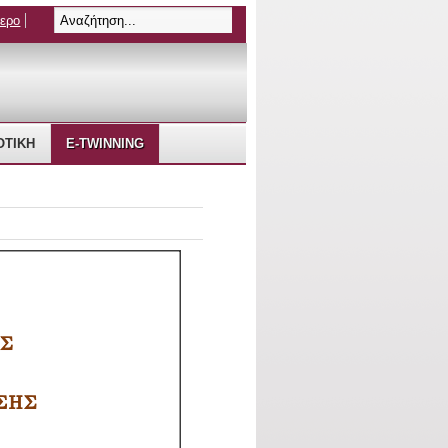
τερο
ΤΙΚΗ
E-TWINNING