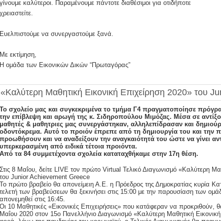
γίνουμε καλύτεροι. Παραμένουμε πάντοτε διαθέσιμοι για οτιδήποτε
χρειαστείτε.
Ευελπιστούμε να συνεργαστούμε ξανά.
Με εκτίμηση,
Η ομάδα των Εικονικών Δικών “Πρωταγόρας”
«Καλύτερη Μαθητική Εικονική Επιχείρηση 2020» του Ju
Το σχολείο μας και συγκεκριμένα το τμήμα Γ4 πραγματοποίησε πρόγρα
την επίβλεψη και αρωγή της κ. Σιδηροπούλου Μιμόζας. Μέσα σε αντίξ
μαθητές & μαθητριες μας συνεργάστηκαν, αλληλεπίδρασαν και δημιούρ
οδοντόκρεμα. Αυτό το προιόν έπρεπε από τη δημιουργία του και την
προωθήσουν και να αναδείξουν την αναγκαιότητά του ώστε να γίνει αν
υπερκερασμένη από ειδικά τέτοια προιόντα.
Από τα 84 συμμετέχοντα σχολεία καταταχθήκαμε στην 17η θέση.
Στις 8 Μαΐου, δείτε LIVE τον πρώτο Virtual Τελικό Διαγωνισμό «Καλύτερη Μ
του Junior Achievement Greece
Το πρώτο βραβείο θα απονείμειη Α.Ε. η Πρόεδρος της Δημοκρατίας κυρία Κ
τελετή των βραβεύσεων θα ξεκινήσει στις 15:00 με την παρουσίαση των ομά
απονεμηθεί στις 16:45.
Οι 10 Μαθητικές «Εικονικές Επιχειρήσεις» που κατάφεραν να προκριθούν, 
Μαΐου 2020 στον 15ο Πανελλήνιο Διαγωνισμό «Καλύτερη Μαθητική Εικονική