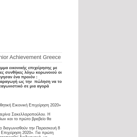
nior Achievement Greece
μμα εικονικής επιχείρησης με
οες συνθήκες λόγω κορωνοιού οι
γησαν ένα προιόν :
 παραγωγή ως την πώληση να το
ταγωνιστικό σε μια αγορά
αθητική Εικονική Επιχείρηση 2020»
ατερίνα Σακελλαροπούλου. H
δων και το πρώτο βραβείο θα
θα διαγωνισθούν την Παρασκευή 8
 Επιχείρηση 2020». Για πρώτη