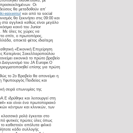
τοποιηθεί διαδικτυακά, με
ν προσκεκλημένων. Οι
αβεύσεις θα μεταδοθούν απ’
i-epixeirisi/
και από τα social
ισμός θα ξεκινήσει στις 09:00 και
η στα αγγλικά καθώς είναι μεγάλο
όσμιο κοινό του Junior
 Με όλες τις χώρες να
στο σπίτι, ο πρωτοπόρος,
Ελλάδα, αποκτά φέτος ιδιαίτερη
Μαθητική «Εικονική Επιχείρηση
ρίας Κατερίνας Σακελλαροπούλου
ονείμει εικονικά το πρώτο βραβείο
 Διαγωνισμό του JA Europe.Ο
πραγματοποιηθεί επίσης για πρώτη
αθώς το 2ο Βραβείο θα απονείμει η
η Υφυπουργός Παιδείας και
ική σειρά επωνυμίας της
.Ε ιδρύθηκε και λειτουργεί στη
il» και είναι ένα πρωτοποριακό
ικών κέντρων και κλινικών, των
 κλασσικά ρολά έγκειται στο
από φυτικές πρώτες ύλες όπως
, το καθιστούν απόλυτα φιλικό
οδήποτε κάδο συλλογής