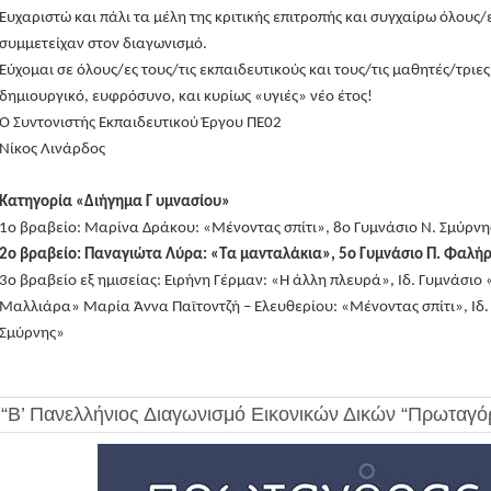
Ευχαριστώ και πάλι τα μέλη της κριτικής επιτροπής και συγχαίρω όλους/
συμμετείχαν στον διαγωνισμό.
Εύχομαι σε όλους/ες τους/τις εκπαιδευτικούς και τους/τις μαθητές/τριε
δημιουργικό, ευφρόσυνο, και κυρίως «υγιές» νέο έτος!
Ο Συντονιστής Εκπαιδευτικού Έργου ΠΕ02
Νίκος Λινάρδος
Κατηγορία «Διήγημα Γ υμνασίου»
1ο βραβείο: Μαρίνα Δράκου: «Μένοντας σπίτι», 8ο Γυμνάσιο Ν. Σμύρνη
2ο βραβείο: Παναγιώτα Λύρα: «Τα μανταλάκια», 5ο Γυμνάσιο Π. Φαλή
3ο βραβείο εξ ημισείας: Ειρήνη Γέρμαν: «Η άλλη πλευρά», Ιδ. Γυμνάσιο
Μαλλιάρα» Μαρία Άννα Παϊτοντζή – Ελευθερίου: «Μένοντας σπίτι», Ιδ.
Σμύρνης»
“Β’ Πανελλήνιος Διαγωνισμό Εικονικών Δικών “Πρωταγό