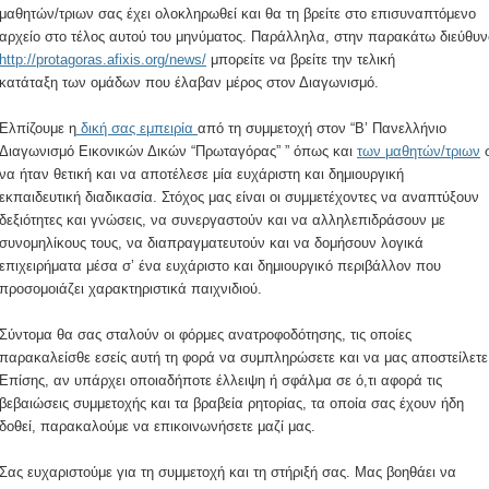
μαθητών/τριων σας έχει ολοκληρωθεί και θα τη βρείτε στο επισυναπτόμενο
αρχείο στο τέλος αυτού του μηνύματος. Παράλληλα, στην παρακάτω διεύθυ
http://protagoras.afixis.org/news/
μπορείτε να βρείτε την τελική
κατάταξη των ομάδων που έλαβαν μέρος στον Διαγωνισμό.
Ελπίζουμε η
δική σας εμπειρία
από τη συμμετοχή στον “Β’ Πανελλήνιο
Διαγωνισμό Εικονικών Δικών “Πρωταγόρας” ” όπως και
των μαθητών/τριων
να ήταν θετική και να αποτέλεσε μία ευχάριστη και δημιουργική
εκπαιδευτική διαδικασία. Στόχος μας είναι οι συμμετέχοντες να αναπτύξουν
δεξιότητες και γνώσεις, να συνεργαστούν και να αλληλεπιδράσουν με
συνομηλίκους τους, να διαπραγματευτούν και να δομήσουν λογικά
επιχειρήματα μέσα σ’ ένα ευχάριστο και δημιουργικό περιβάλλον που
προσομοιάζει χαρακτηριστικά παιχνιδιού.
Σύντομα θα σας σταλούν οι φόρμες ανατροφοδότησης, τις οποίες
παρακαλείσθε εσείς αυτή τη φορά να συμπληρώσετε και να μας αποστείλετε
Επίσης, αν υπάρχει οποιαδήποτε έλλειψη ή σφάλμα σε ό,τι αφορά τις
βεβαιώσεις συμμετοχής και τα βραβεία ρητορίας, τα οποία σας έχουν ήδη
δοθεί, παρακαλούμε να επικοινωνήσετε μαζί μας.
Σας ευχαριστούμε για τη συμμετοχή και τη στήριξή σας. Μας βοηθάει να