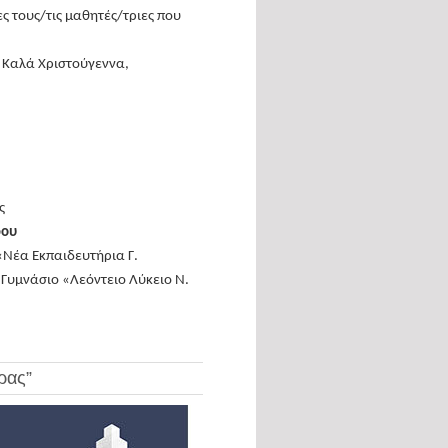
ες τους/τις μαθητές/τριες που
ς Καλά Χριστούγεννα,
ς
ρου
 «Νέα Εκπαιδευτήρια Γ.
 Γυμνάσιο «Λεόντειο Λύκειο Ν.
ρας”