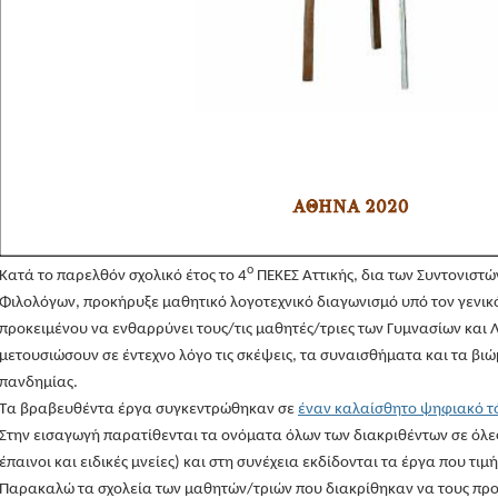
ο
Kατά το παρελθόν σχολικό έτος το 4
ΠΕΚΕΣ Αττικής, δια των Συντονιστώ
Φιλολόγων, προκήρυξε μαθητικό λογοτεχνικό διαγωνισμό υπό τον γενικό
προκειμένου να ενθαρρύνει τους/τις μαθητές/τριες των Γυμνασίων και 
μετουσιώσουν σε έντεχνο λόγο τις σκέψεις, τα συναισθήματα και τα βιώ
πανδημίας.
Τα βραβευθέντα έργα συγκεντρώθηκαν σε
έναν καλαίσθητο ψηφιακό τ
Στην εισαγωγή παρατίθενται τα ονόματα όλων των διακριθέντων σε όλες
έπαινοι και ειδικές μνείες) και στη συνέχεια εκδίδονται τα έργα που τι
Παρακαλώ τα σχολεία των μαθητών/τριών που διακρίθηκαν να τους πρ