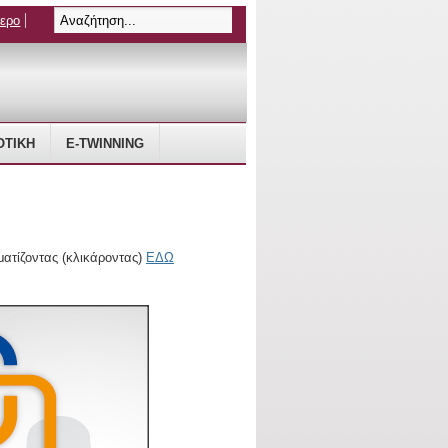
τερο
ΤΙΚΗ
E-TWINNING
ματίζοντας (κλικάροντας)
ΕΔΩ