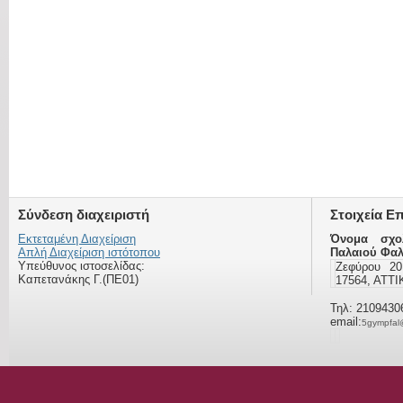
Σύνδεση διαχειριστή
Στοιχεία Ε
Εκτεταμένη Διαχείριση
Όνομα σχο
Απλή Διαχείριση ιστότοπου
Παλαιού Φα
Υπεύθυνος ιστοσελίδας:
Ζεφύρου 2
Καπετανάκης Γ.(ΠΕ01)
17564, ΑΤΤ
Τηλ: 2109430
email:
5gympfal