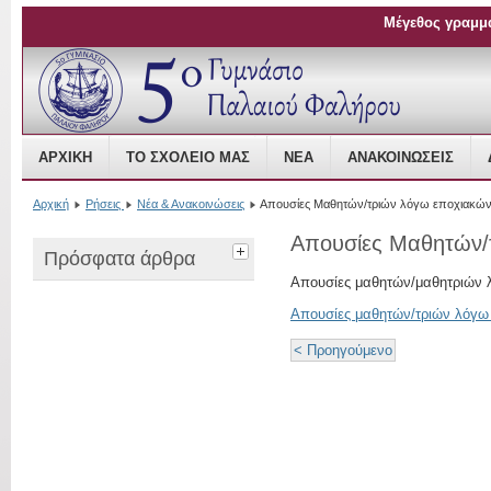
Μέγεθος γραμμ
Open Source Content Management
ΑΡΧΙΚΉ
ΤΟ ΣΧΟΛΕΊΟ ΜΑΣ
ΝΈΑ
ΑΝΑΚΟΙΝΏΣΕΙΣ
Αρχική
Ρήσεις
Νέα & Ανακοινώσεις
Απουσίες Μαθητών/τριών λόγω εποχιακώ
Απουσίες Μαθητών/
Πρόσφατα άρθρα
Απουσίες μαθητών/μαθητριών
Απουσίες μαθητών/τριών λόγω
< Προηγούμενο