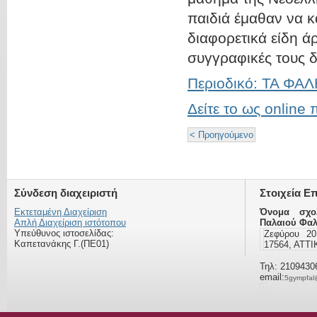
παιδιά έμαθαν να 
διαφορετικά είδη 
συγγραφικές τους δ
Περιοδικό: ΤΑ ΦΑ
Δείτε το ως online 
< Προηγούμενο
Σύνδεση διαχειριστή
Στοιχεία Ε
Εκτεταμένη Διαχείριση
Όνομα σχο
Απλή Διαχείριση ιστότοπου
Παλαιού Φα
Υπεύθυνος ιστοσελίδας:
Ζεφύρου 2
Καπετανάκης Γ.(ΠΕ01)
17564, ΑΤΤ
Τηλ: 2109430
email:
5gympfal