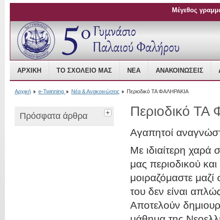
Μέγεθος γραμμ
Open Source Content Management
ΑΡΧΙΚΉ
ΤΟ ΣΧΟΛΕΊΟ ΜΑΣ
ΝΈΑ
ΑΝΑΚΟΙΝΏΣΕΙΣ
Αρχική
e-Twinning
Νέα & Ανακοινώσεις
Περιοδικό ΤΑ ΦΑΛΗΡΑΚΙΑ
Περιοδικό ΤΑ
Πρόσφατα άρθρα
Αγαπητοί αναγνώστ
Με ιδιαίτερη χαρά 
μας περιοδικού και
μοιραζόμαστε μαζί 
του δεν είναι απλώ
Αποτελούν δημιουρ
μάθημα της Νεοελλη