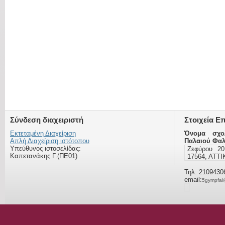
Σύνδεση διαχειριστή
Στοιχεία Ε
Εκτεταμένη Διαχείριση
Όνομα σχο
Απλή Διαχείριση ιστότοπου
Παλαιού Φα
Υπεύθυνος ιστοσελίδας:
Ζεφύρου 2
Καπετανάκης Γ.(ΠΕ01)
17564, ΑΤΤ
Τηλ: 2109430
email:
5gympfal