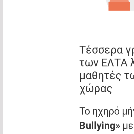
Τέσσερα γ
των ΕΛΤΑ λ
μαθητές τ
χώρας
Το ηχηρό μ
Bullying
»
με