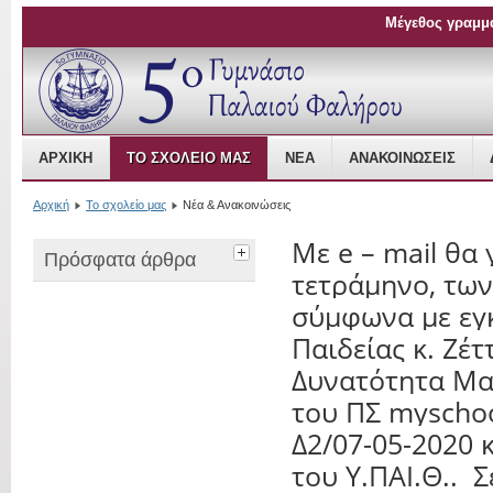
Μέγεθος γραμμ
Open Source Content Management
ΑΡΧΙΚΉ
ΤΟ ΣΧΟΛΕΊΟ ΜΑΣ
ΝΈΑ
ΑΝΑΚΟΙΝΏΣΕΙΣ
Αρχική
Το σχολείο μας
Νέα & Ανακοινώσεις
Με e – mail θα 
Πρόσφατα άρθρα
τετράμηνο, των
σύμφωνα με εγ
Παιδείας κ. Ζέ
Δυνατότητα Μα
του ΠΣ myschoo
Δ2/07-05-2020 
του Υ.ΠΑΙ.Θ.. 