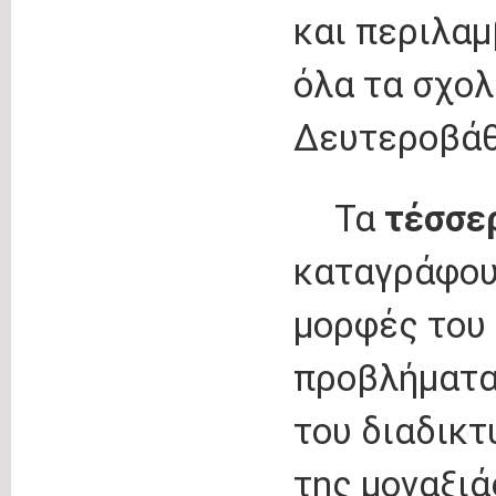
και περιλαμ
όλα τα σχο
Δευτεροβάθ
Τα
τέσσε
καταγράφουν
μορφές του 
προβλήματα
του διαδικτ
της μοναξιά