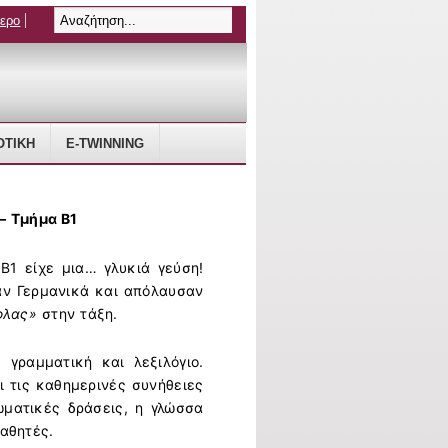
τερο
ΤΙΚΗ
E-TWINNING
– Τμήμα Β1
Β1 είχε μια… γλυκιά γεύση!
αν Γερμανικά και απόλαυσαν
φλας»
στην τάξη.
γραμματική και λεξιλόγιο.
ι τις καθημερινές συνήθειες
ματικές δράσεις, η γλώσσα
μαθητές.