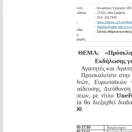
Ταχ. Δ/νση
:
Λεωφόρος Συγγρού 165
Ταχ. Κώδικας
: 17121, Νέα Σμύρνη
:
213 -1617442
:
https://blogs.sch.gr/4pe
Αρ. τηλ.
:
4pekes@attik.pde.sch.g
Ιστοσελίδα
: Στέλιος Μαρκαντωνάκης
Ηλ. Ταχ.
Πληροφορίες
ΘΕΜΑ: «Πρόσκληση
Εκδήλωσης γι
Αγαπητές και Αγαπη
Προσκαλείστε στην 
Διεθνών, Ευρωπαϊκών 
Εκπαίδευσης, Διεύθυνσ
Σχέσεων, με τίτλο
Une
F
οποία θα διεξαχθεί διαδ
20:00
.
17:00-17:30
Χαιρετισμοί
17:30-17:45
Έναρξη: Τραγού