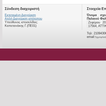
Σύνδεση διαχειριστή
Στοιχεία Ε
Εκτεταμένη Διαχείριση
Όνομα σχο
Απλή Διαχείριση ιστότοπου
Παλαιού Φα
Υπεύθυνος ιστοσελίδας:
Ζεφύρου 2
Καπετανάκης Γ.(ΠΕ01)
17564, ΑΤΤ
Τηλ: 2109430
email:
5gympfal