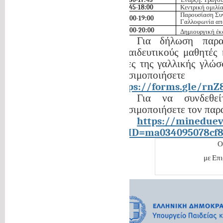
17:45-18:00
Κεντρική ομιλί
Παρουσίαση Συν
18:00-19:00
Γαλλοφωνία από 
19:00-20:00
Δημιουργική έκ
Για δήλωση παρα
εκπαιδευτικούς μαθητές 
φίλες της γαλλικής γλώσ
χρησιμοποιήσ
https
://
forms
.
gle
/
rnZ
Για να συνδεθεί
χρησιμοποιήσετε τον παρ
https://mineduev
MTID=ma034095078cf8
Ο
με Επ