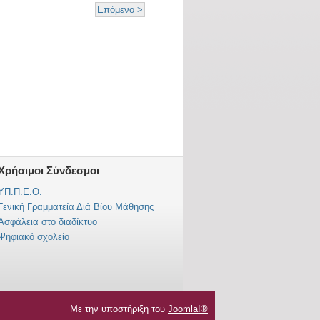
Επόμενο >
Χρήσιμοι Σύνδεσμοι
ΥΠ.Π.E.Θ.
Γενική Γραμματεία Διά Βίου Μάθησης
Ασφάλεια στο διαδίκτυο
Ψηφιακό σχολείο
Με την υποστήριξη του
Joomla!®