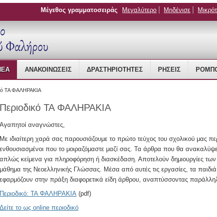
Μέγεθος γραμματοσειράς
Μεγαλύτερο
Μηδένισε
Μικρό
 Management
ΝΈΑ
ΑΝΑΚΟΙΝΏΣΕΙΣ
ΔΡΑΣΤΗΡΙΌΤΗΤΕΣ
ΡΉΣΕΙΣ
ΡΟΜΠΟ
κό ΤΑ ΦΑΛΗΡΑΚΙΑ
Περιοδικό ΤΑ ΦΑΛΗΡΑΚΙΑ
Αγαπητοί αναγνώστες,
Με ιδιαίτερη χαρά σας παρουσιάζουμε το πρώτο τεύχος του σχολικού μας περι
ενθουσιασμένοι που το μοιραζόμαστε μαζί σας. Τα άρθρα που θα ανακαλύψετε
απλώς κείμενα για πληροφόρηση ή διασκέδαση. Αποτελούν δημιουργίες των 
μάθημα της Νεοελληνικής Γλώσσας. Μέσα από αυτές τις εργασίες, τα παιδι
εφαρμόζουν στην πράξη διαφορετικά είδη άρθρου, αναπτύσσοντας παράλληλα
Περιοδικό: ΤΑ ΦΑΛΗΡΑΚΙΑ
(pdf)
Δείτε το ως online περιοδικό