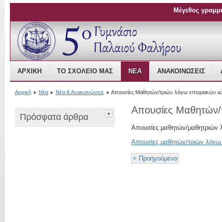
Μέγεθος γραμμ
Open Source Content Management
ΑΡΧΙΚΉ
ΤΟ ΣΧΟΛΕΊΟ ΜΑΣ
ΝΈΑ
ΑΝΑΚΟΙΝΏΣΕΙΣ
Αρχική
Νέα
Νέα & Ανακοινώσεις
Απουσίες Μαθητών/τριών λόγω εποχιακών 
Απουσίες Μαθητών/
Πρόσφατα άρθρα
Απουσίες μαθητών/μαθητριών
Απουσίες μαθητών/τριών λόγω
< Προηγούμενο