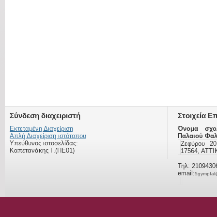
Σύνδεση διαχειριστή
Στοιχεία Ε
Εκτεταμένη Διαχείριση
Όνομα σχο
Απλή Διαχείριση ιστότοπου
Παλαιού Φα
Υπεύθυνος ιστοσελίδας:
Ζεφύρου 2
Καπετανάκης Γ.(ΠΕ01)
17564, ΑΤΤ
Τηλ: 2109430
email:
5gympfal