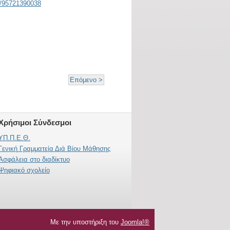
j/95721390038
Επόμενο >
Χρήσιμοι Σύνδεσμοι
ΥΠ.Π.E.Θ.
Γενική Γραμματεία Διά Βίου Μάθησης
Ασφάλεια στο διαδίκτυο
Ψηφιακό σχολείο
Με την υποστήριξη του
Joomla!®