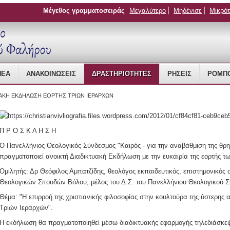
Μέγεθος γραμματοσειράς
Μεγαλύτερο
Μηδένισε
Μικρό
 Management
ΝΈΑ
ΑΝΑΚΟΙΝΏΣΕΙΣ
ΔΡΑΣΤΗΡΙΌΤΗΤΕΣ
ΡΉΣΕΙΣ
ΡΟΜΠΟ
ΥΑΚΗ ΕΚΔΗΛΩΣΗ ΕΟΡΤΗΣ ΤΡΙΩΝ ΙΕΡΑΡΧΩΝ
Π Ρ Ο Σ Κ Λ Η Σ Η
Ο Πανελλήνιος Θεολογικός Σύνδεσμος "Καιρός - για την αναβάθμιση της θρη
πραγματοποιεί ανοικτή Διαδικτυακή Εκδήλωση με την ευκαιρία της εορτής τ
Ομιλητής: Δρ Θεόφιλος Αμπατζίδης, θεολόγος εκπαιδευτικός, επιστημονικός
Θεολογικών Σπουδών Βόλου, μέλος του Δ.Σ. του Πανελλήνιου Θεολογικού Σ
Θέμα: "Η επιρροή της χριστιανικής φιλοσοφίας στην κουλτούρα της ύστερης 
Τριών Ιεραρχών".
Η εκδήλωση θα πραγματοποιηθεί μέσω διαδικτυακής εφαρμογής τηλεδιάσκεψ