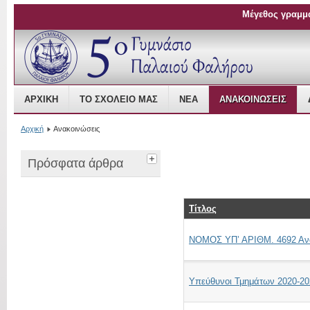
Μέγεθος γραμμ
Open Source Content Management
ΑΡΧΙΚΉ
ΤΟ ΣΧΟΛΕΊΟ ΜΑΣ
ΝΈΑ
ΑΝΑΚΟΙΝΏΣΕΙΣ
Αρχική
Ανακοινώσεις
Πρόσφατα άρθρα
Τίτλος
NOMOΣ ΥΠ’ ΑΡΙΘΜ. 4692 Αναβ
Υπεύθυνοι Τμημάτων 2020-20