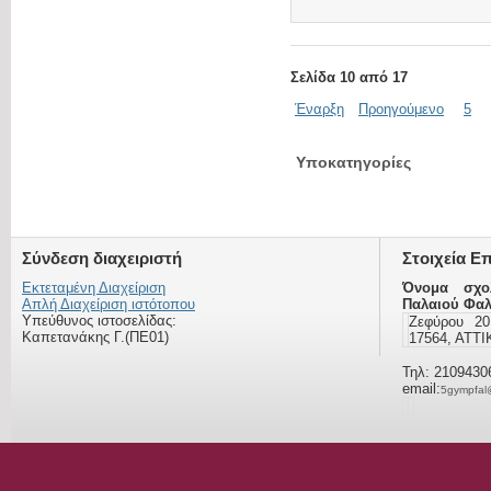
Σελίδα 10 από 17
Έναρξη
Προηγούμενο
5
Υποκατηγορίες
Σύνδεση διαχειριστή
Στοιχεία Ε
Εκτεταμένη Διαχείριση
Όνομα σχο
Απλή Διαχείριση ιστότοπου
Παλαιού Φα
Υπεύθυνος ιστοσελίδας:
Ζεφύρου 2
Καπετανάκης Γ.(ΠΕ01)
17564, ΑΤΤ
Τηλ: 2109430
email:
5gympfal