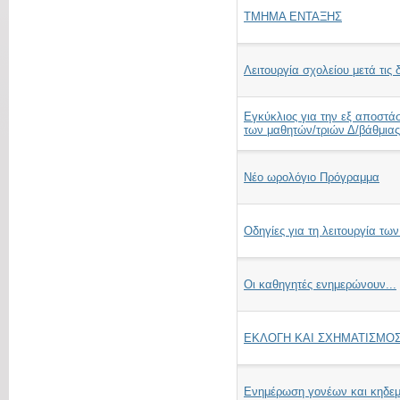
TMHMA ENTAΞΗΣ
Λειτουργία σχολείου μετά τις
Εγκύκλιος για την εξ αποστά
των μαθητών/τριών Δ/βάθμιας
Νέο ωρολόγιο Πρόγραμμα
Οδηγίες για τη λειτουργία τω
Οι καθηγητές ενημερώνουν...
ΕΚΛΟΓΗ ΚΑΙ ΣΧΗΜΑΤΙΣΜΟ
Ενημέρωση γονέων και κηδε