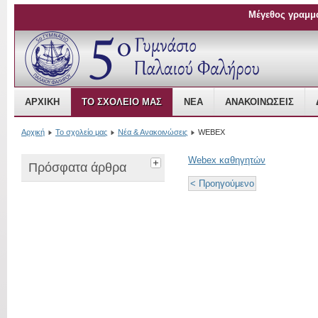
Μέγεθος γραμμ
Open Source Content Management
ΑΡΧΙΚΉ
ΤΟ ΣΧΟΛΕΊΟ ΜΑΣ
ΝΈΑ
ΑΝΑΚΟΙΝΏΣΕΙΣ
Αρχική
Το σχολείο μας
Νέα & Ανακοινώσεις
WEBEX
Webex καθηγητών
Πρόσφατα άρθρα
< Προηγούμενο