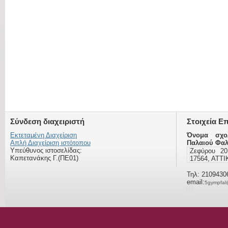
Σύνδεση διαχειριστή
Στοιχεία Ε
Εκτεταμένη Διαχείριση
Όνομα σχο
Απλή Διαχείριση ιστότοπου
Παλαιού Φα
Υπεύθυνος ιστοσελίδας:
Ζεφύρου 2
Καπετανάκης Γ.(ΠΕ01)
17564, ΑΤΤ
Τηλ: 2109430
email:
5gympfal