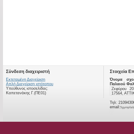
Σύνδεση διαχειριστή
Στοιχεία Ε
Εκτεταμένη Διαχείριση
Όνομα σχο
Απλή Διαχείριση ιστότοπου
Παλαιού Φα
Υπεύθυνος ιστοσελίδας:
Ζεφύρου 2
Καπετανάκης Γ.(ΠΕ01)
17564, ΑΤΤ
Τηλ: 2109430
email:
5gympfal