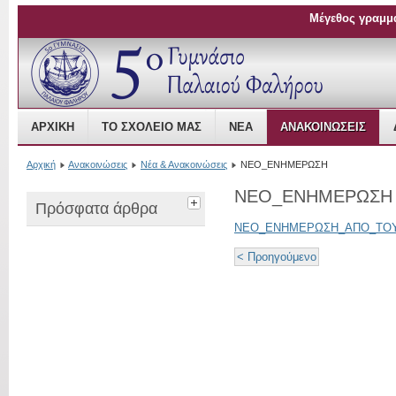
Μέγεθος γραμμ
Open Source Content Management
ΑΡΧΙΚΉ
ΤΟ ΣΧΟΛΕΊΟ ΜΑΣ
ΝΈΑ
ΑΝΑΚΟΙΝΏΣΕΙΣ
Αρχική
Ανακοινώσεις
Νέα & Ανακοινώσεις
NEO_ENHMEΡΩΣΗ
NEO_ENHMEΡΩΣΗ
Πρόσφατα άρθρα
ΝΕΟ_ΕΝΗΜΕΡΩΣΗ_ΑΠΟ_ΤΟ
< Προηγούμενο