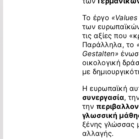
των
Γερμανικώ
Το έργο
«Values
των ευρωπαϊκών
τις αξίες που «
Παράλληλα, το
Gestalten»
ένωσ
οικολογική δράσ
με δημιουργικότ
Η ευρωπαϊκή αυτ
συνεργασία
, τη
την
περιβαλλον
γλωσσική μάθη
ξένης γλώσσας μ
αλλαγής.