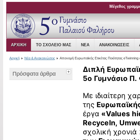
Μέγεθος γραμμ
Open Source Content Management
ΑΡΧΙΚΉ
ΤΟ ΣΧΟΛΕΊΟ ΜΑΣ
ΝΈΑ
ΑΝΑΚΟΙΝΏΣΕΙΣ
Αρχική
Νέα & Ανακοινώσεις
Aπονομή Ευρωπαϊκής Ετικέτας Ποιότητας eTwinning 
Διπλή Ευρωπαϊκ
Πρόσφατα άρθρα
5ο Γυμνάσιο Π.
Με ιδιαίτερη χ
της
Ευρωπαϊκής
έργα
«Values hi
Recyceln, Umwe
σχολική χρονιά